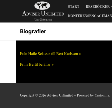
Skip
START
RESEBÖCKER
to
content
KONFERENSENGAGEMA
Biografier
Från Haile Selassie till Bert Karlsson >
Prins Bertil berättar >
Copyright © 2026 Adviser Unlimited – Powered by
Customify
.